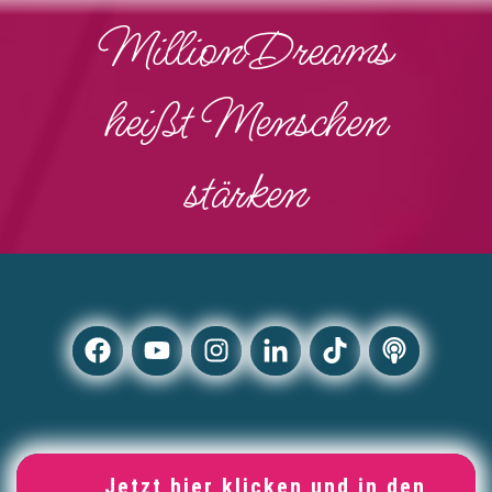
MillionDreams
heißt Menschen
stärken
Jetzt hier klicken und in den