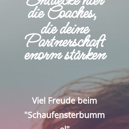
Entdecke hier
die Coaches,
die deine
Partnerschaft
enorm stärken
Viel Freude beim
"Schaufensterbumm