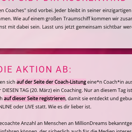
n Coaches" sind vorbei. Jeder bleibt in seiner einzigartig
mmen. Wie auf einem großen Traumschiff kommen wir zus
nst mit dabei sein. Lasst uns jetzt gemeinsam sichtbar w
DIE AKTION AB:
en sich
auf der Seite der Coach-Listung
eine*n Coach*in aus 
ür DIESEN TAG (20. März) ein Coaching. Nur an diesem Tag is
ch
auf dieser Seite registrieren
, damit sie entdeckt und geb
INE oder LIVE statt. Wie es dir lieber ist.
ecoachte Anzahl an Menschen an MillionDreams bekanntgeg
nfahren können, der sicherlich auch für die Medien interess