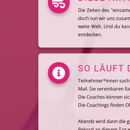
Die Zeiten des "einsame
doch tun wir uns zusa
weite Welt. Und du kan
entdecken.
SO LÄUFT 
Teilnehmer*innen such
Mail. Sie vereinbaren f
Die Coaches können si
Die Coachings finden ONL
Abends wird dann die g
Rekord an diesem Tag ei