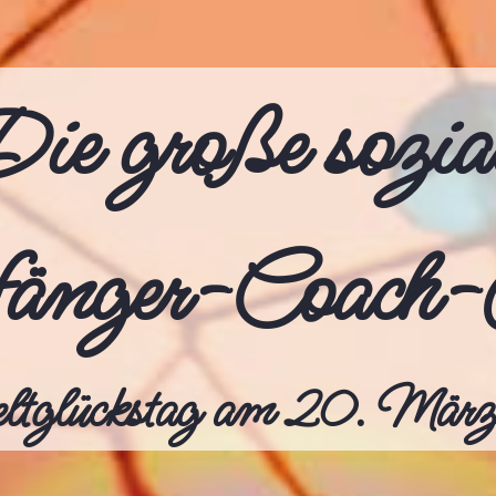
ie große sozia
änger-Coach-
tglückstag am 20. Mä