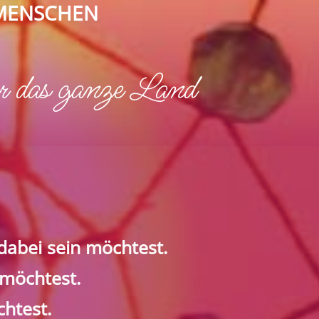
 MENSCHEN
r das ganze Land
dabei sein möchtest.
 möchtest.
htest.