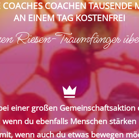
 COACHES COACHEN TAUSENDE
AN EINEM TAG KOSTENFREI
en Riesen-Traumfänger übe
ei einer großen Gemeinschaftsaktion 
 wenn du ebenfalls Menschen stärken
mit, wenn auch du etwas bewegen möc