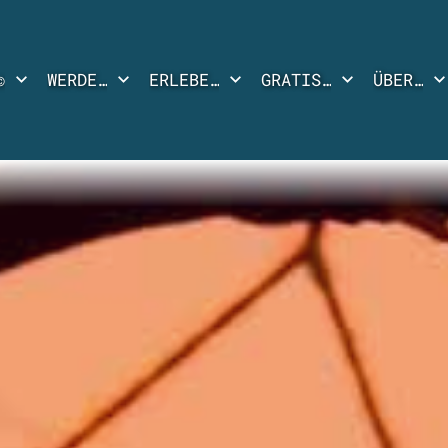
©
WERDE…
ERLEBE…
GRATIS…
ÜBER…