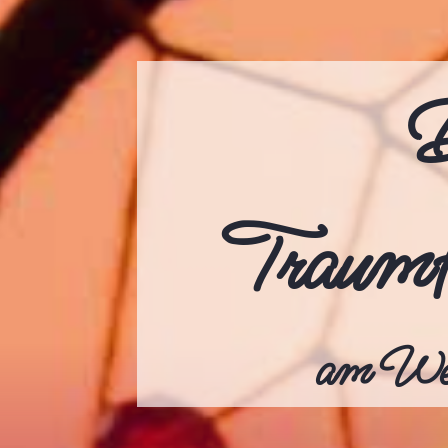
D
Traumf
am Wel