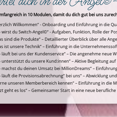
rtet dich in der Angel
umfangreich in 10 Modulen, damit du dich gut bei uns zurech
lich Willkommen“ - Onboarding und Einführung in die Qua
irst du Switch-Angel©“ - Aufgaben, Funktion, Rolle der Pos
sind die Produkte“ – Detaillierter Überblick über alle An
ist unsere Technik“ – Einführung in die Unternehmensso
läuft bei uns der Kundenservice“ – Die angenehme neue 
nterstützt du unsere Kund:innen“ – Aktive Begleitung au
achst du deinen Umsatz bei MillionDreams“ – Einführung 
äuft die Provisionsabrechnung“ bei uns“ – Abwicklung und
ne unseren Memberbereich kennen“ – Einführung in die 
t geht es los“ – Gemeinsamer Start in eine neue berufliche