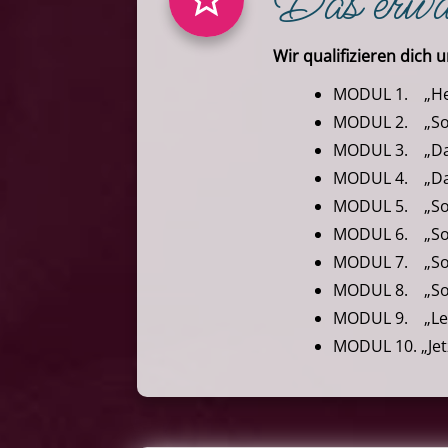
Das erwa
Wir qualifizieren dich 
MODUL 1. „Herz
MODUL 2. „So w
MODUL 3. „Das 
MODUL 4. „Das 
MODUL 5. „So 
MODUL 6. „So u
MODUL 7. „So m
MODUL 8. „So l
MODUL 9. „Ler
MODUL 10. „Jetz