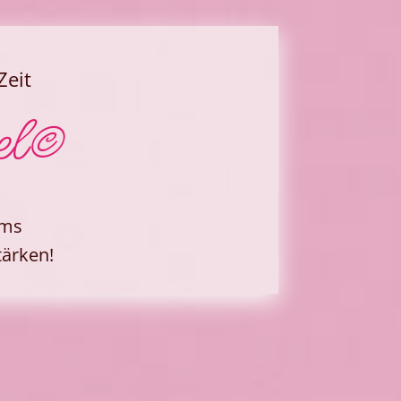
Zeit
el©
eams
tärken!