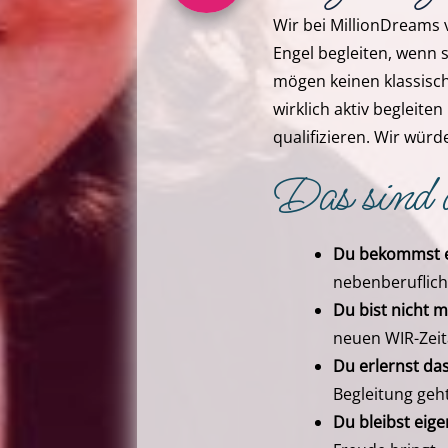
Wir bei MillionDreams 
Engel begleiten, wenn
mögen keinen klassisc
wirklich aktiv begleite
qualifizieren. Wir wür
Das sind 
Du bekommst ei
nebenberufliche
Du bist nicht m
neuen WIR-Zeit
Du erlernst da
Begleitung geht
Du bleibst eige