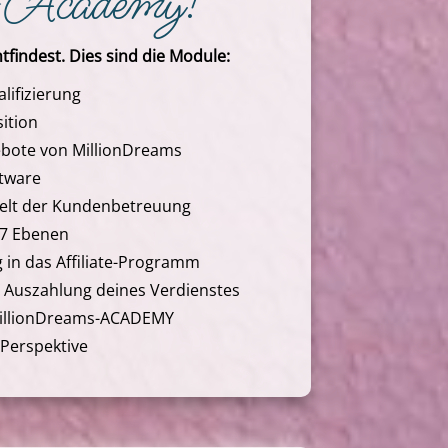
©-Academy!
tfindest. Dies sind die Module:
lifizierung
ition
gebote von MillionDreams
ftware
Welt der Kundenbetreuung
f 7 Ebenen
in das Affiliate-Programm
 Auszahlung deines Verdienstes
MillionDreams-ACADEMY
 Perspektive