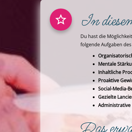
In diesem
Du hast die Möglichkei
folgende Aufgaben des
Organisatorisc
Mentale Stärk
Inhaltliche Pr
Proaktive Gew
Social-Media-B
Gezielte Lanci
Administrativ
Das erwar