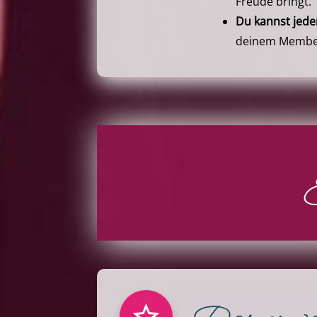
Freude bringt.
Du kannst jeder
deinem Memberb
E