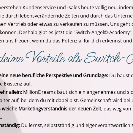
verstehen Kundenservice und -sales heute völlig neu, inde
 sie durch lebensverändernde Zeiten und durch das Untern
hen Vertrieb oder etwas zu verkaufen zu müssen. Uns geht
n können. Deshalb gibt es jetzt die "Switch-Angel©-Academy"
den uns freuen, wenn du das Potenzial für dich erkennst und
deine Vorteile als Switch
ne neue berufliche Perspektive und Grundlage:
Du baust d
 Existenz auf.
ehr allein:
MillionDreams baut sich ein angenehmes und sic
alter auf, bei dem du mit dabei bist. Gemeinschaft wird be
s weiche Marketingverständnis der neuen Zeit
, das weg von
.
nständig:
Du lernst, selbstständig und eigenverantwortlich z