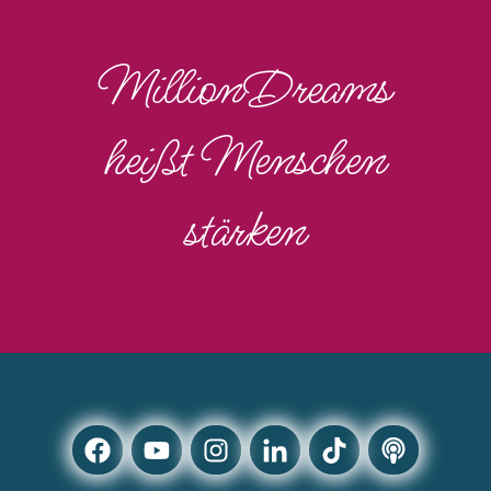
MillionDreams
heißt Menschen
stärken