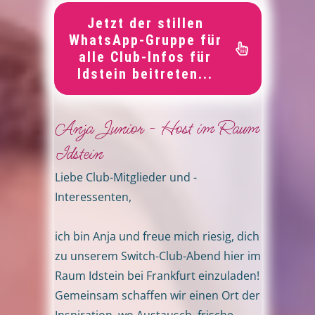
Jetzt der stillen
WhatsApp-Gruppe für
alle Club-Infos für
Idstein beitreten...
Anja Junior - Host im Raum
Idstein
Liebe Club-Mitglieder und -
Interessenten,
ich bin Anja und freue mich riesig, dich
zu unserem Switch-Club-Abend hier im
Raum Idstein bei Frankfurt einzuladen!
Gemeinsam schaffen wir einen Ort der
Inspiration, wo Austausch, frische