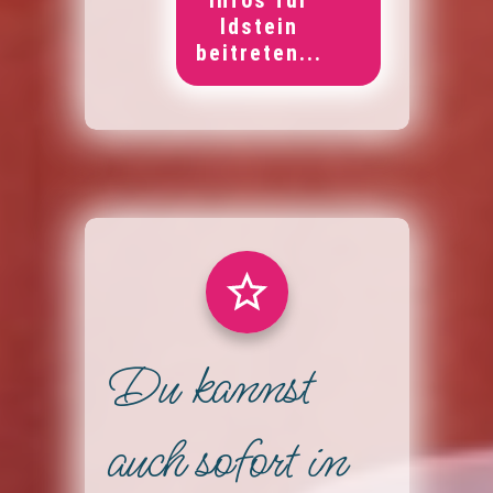
Idstein
beitreten...
Du kannst
auch sofort in