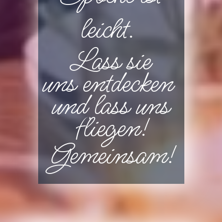
leicht.
Lass sie
uns
entdecken
und lass uns
fliegen!
Gemeinsam!