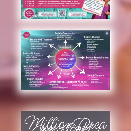
MillionDrea
ms stärkt