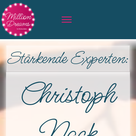
Stärkende Experten:
Christoph
Nack